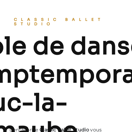
CLASSIC BALLET
STUDIO
le de dans
mptempora
uc-la-
imaube
L’entreprise
Classic Ballet Studio
vous