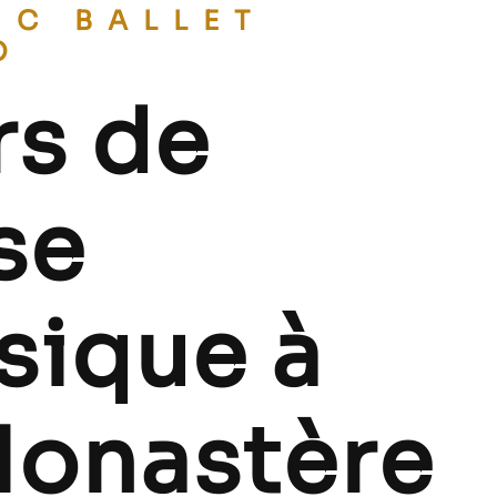
O
rs de
se
sique à
Monastère