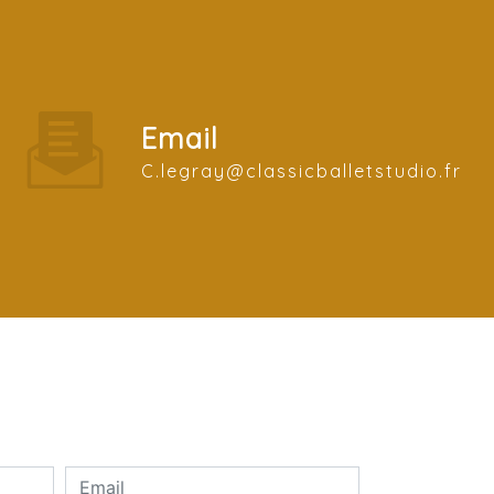
Email
c.legray@classicballetstudio.fr