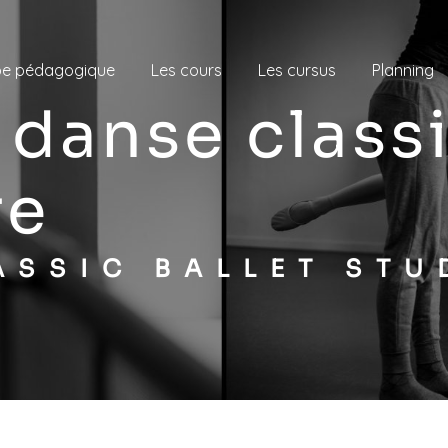
pe pédagogique
Les cours
Les cursus
Planning
re
LASSIC BALLET STU