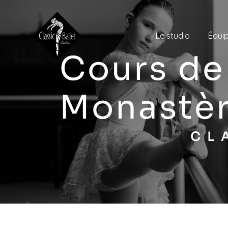
Panneau de gestion des cookies
Le studio
Équi
cours de danse classique Le
Monastè
C