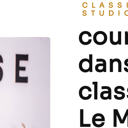
CLASSIC BALLET
STUDI
cou
dan
clas
Le 