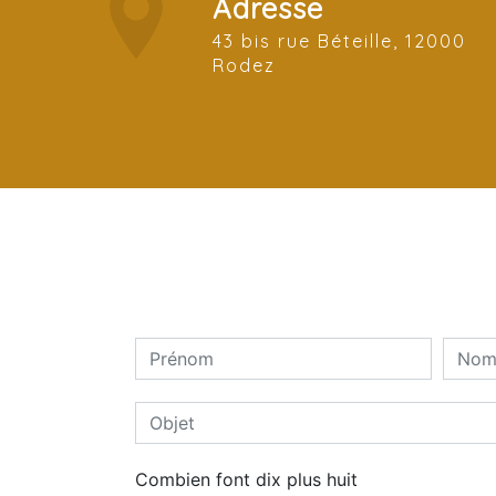
Adresse
43 bis rue Béteille, 12000
Rodez
Combien font dix plus huit