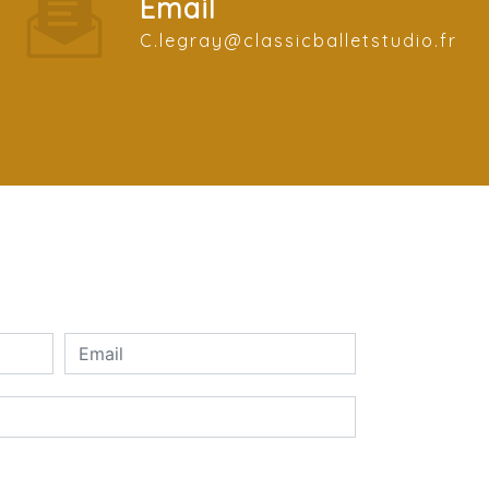
Email
c.legray@classicballetstudio.fr