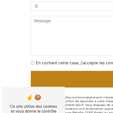
En cochant cette case, j'accepte les con
** Les données personnelles communiquées sont nécessaire
sous-traitants dans le seul but de répondre à votre mess
Rodez c.legray@classicballetstudio.fr. Vous disposez de d
Ce site utilise des cookies
moment et du droit d’introduire une réclamation auprès 
et vous donne le contrôle
postale à l'adresse 43 bis rue Béteille, 12000 Rodez ou pa