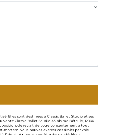
é. Elles sont destinées à Classic Ballet Studio et ses
ants: Classic Ballet Studio 43 bis rue Béteille, 12000
’opposition, de retrait de votre consentement à tout
st-mortem. Vous pouvez exercer ces droits par voie
catif d'identité pourra vous être demandé. Nous