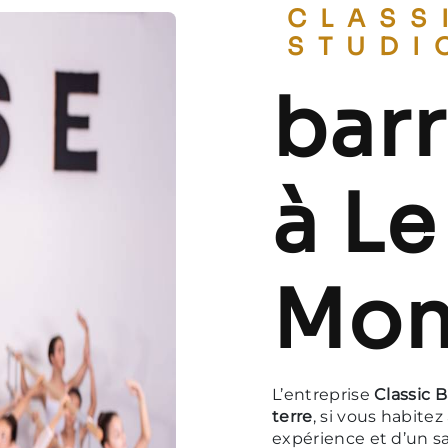
CLASSIC BALLET
STUDI
barr
à Le
Mon
L’entreprise
Classic B
terre
, si vous habitez
expérience et d’un sa