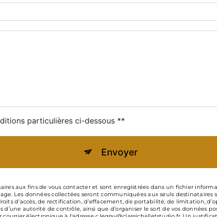
ditions particulières ci-dessous **
Envoyer
s aux fins de vous contacter et sont enregistrées dans un fichier informatis
age. Les données collectées seront communiquées aux seuls destinataires suiv
roits d’accès, de rectification, d’effacement, de portabilité, de limitation, d
d’une autorité de contrôle, ainsi que d’organiser le sort de vos données po
r courrier électronique à l'adresse c.legray@classicballetstudio.fr. Un justifi