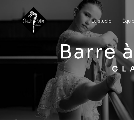
Panneau de gestion des cookies
Le studio
Équi
barre
C