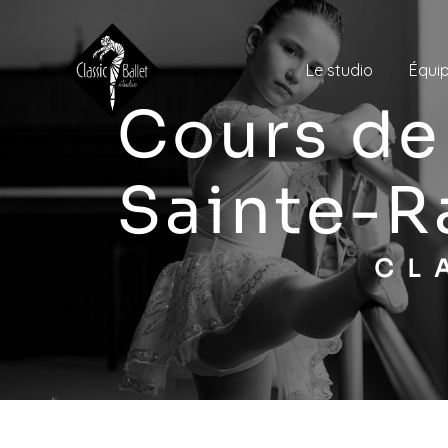
Panneau de gestion des cookies
Le studio
Équi
cours de danse classique
Sainte-
C