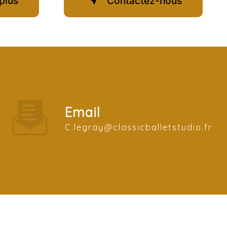
plus
Contactez-nous
Email
c.legray@classicballetstudio.fr