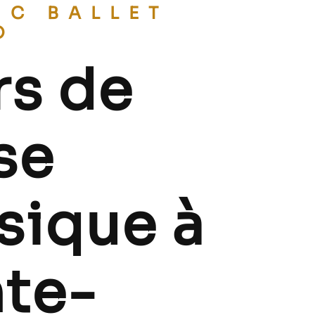
O
rs de
se
sique à
nte-