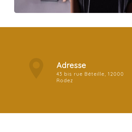
Adresse
43 bis rue Béteille, 12000
Rodez