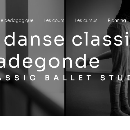
pe pédagogique
Les cours
Les cursus
Planning
Radegonde
LASSIC BALLET STU