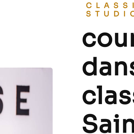
CLASSIC BALLET
STUDI
cou
dan
clas
Sai