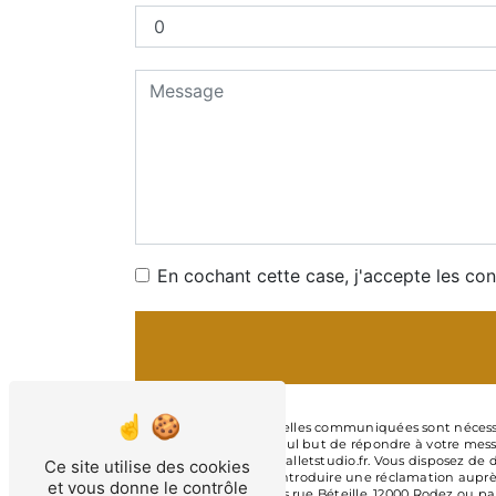
En cochant cette case, j'accepte les con
** Les données personnelles communiquées sont nécessaire
sous-traitants dans le seul but de répondre à votre mess
Rodez c.legray@classicballetstudio.fr. Vous disposez de d
Ce site utilise des cookies
moment et du droit d’introduire une réclamation auprès 
et vous donne le contrôle
postale à l'adresse 43 bis rue Béteille, 12000 Rodez ou pa