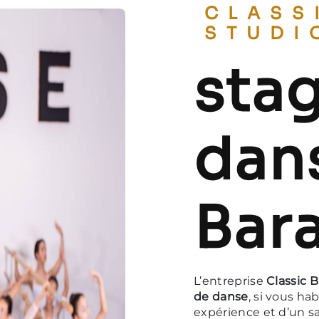
CLASSIC BALLET
STUDI
sta
dan
Bara
L’entreprise
Classic B
de danse
, si vous ha
expérience et d’un sa