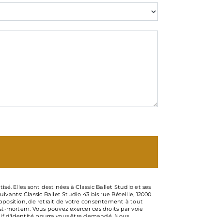
é. Elles sont destinées à Classic Ballet Studio et ses
ants: Classic Ballet Studio 43 bis rue Béteille, 12000
’opposition, de retrait de votre consentement à tout
st-mortem. Vous pouvez exercer ces droits par voie
catif d'identité pourra vous être demandé. Nous