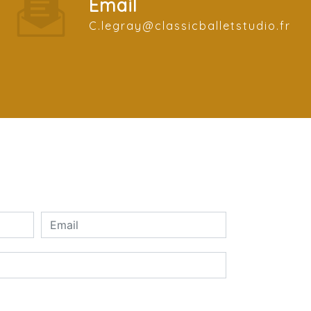
Email
c.legray@classicballetstudio.fr