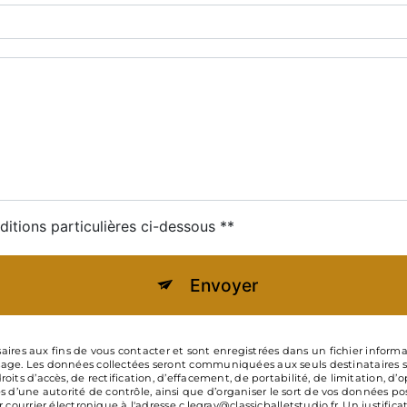
ditions particulières ci-dessous **
Envoyer
s aux fins de vous contacter et sont enregistrées dans un fichier informatis
age. Les données collectées seront communiquées aux seuls destinataires suiv
roits d’accès, de rectification, d’effacement, de portabilité, de limitation, d
d’une autorité de contrôle, ainsi que d’organiser le sort de vos données po
r courrier électronique à l'adresse c.legray@classicballetstudio.fr. Un justifi