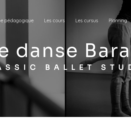
pe pédagogique
Les cours
Les cursus
Planning
de danse Bara
LASSIC BALLET STU