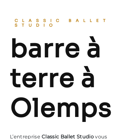
CLASSIC BALLET
STUDIO
barre à
terre à
Olemps
L’entreprise
Classic Ballet Studio
vous