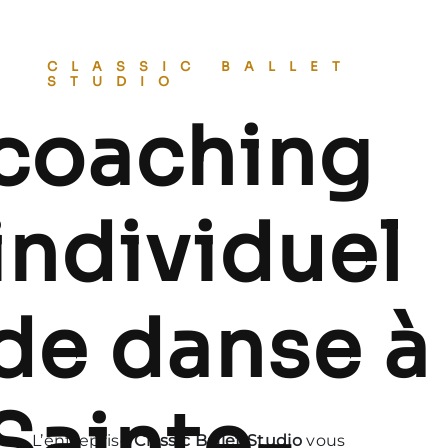
CLASSIC BALLET
STUDIO
coaching
individuel
de danse à
Sainte-
L’entreprise
Classic Ballet Studio
vous