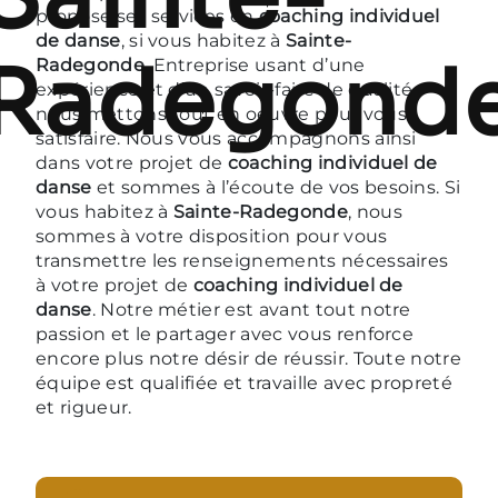
propose ses services en
coaching individuel
de danse
, si vous habitez à
Sainte-
Radegond
Radegonde
. Entreprise usant d’une
expérience et d’un savoir-faire de qualité,
nous mettons tout en oeuvre pour vous
satisfaire. Nous vous accompagnons ainsi
dans votre projet de
coaching individuel de
danse
et sommes à l’écoute de vos besoins. Si
vous habitez à
Sainte-Radegonde
, nous
sommes à votre disposition pour vous
transmettre les renseignements nécessaires
à votre projet de
coaching individuel de
danse
. Notre métier est avant tout notre
passion et le partager avec vous renforce
encore plus notre désir de réussir. Toute notre
équipe est qualifiée et travaille avec propreté
et rigueur.