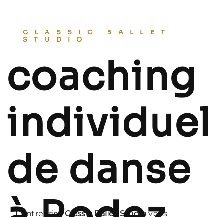
CLASSIC BALLET
STUDIO
coaching
individuel
de danse
à Rodez
L’entreprise
Classic Ballet Studio
vous