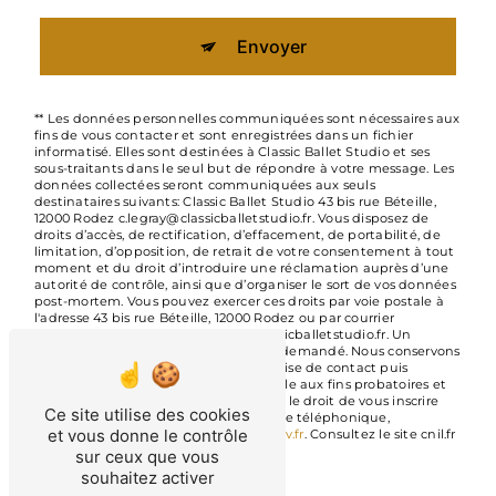
Envoyer
** Les données personnelles communiquées sont nécessaires aux
fins de vous contacter et sont enregistrées dans un fichier
informatisé. Elles sont destinées à Classic Ballet Studio et ses
sous-traitants dans le seul but de répondre à votre message. Les
données collectées seront communiquées aux seuls
destinataires suivants: Classic Ballet Studio 43 bis rue Béteille,
12000 Rodez c.legray@classicballetstudio.fr. Vous disposez de
droits d’accès, de rectification, d’effacement, de portabilité, de
limitation, d’opposition, de retrait de votre consentement à tout
moment et du droit d’introduire une réclamation auprès d’une
autorité de contrôle, ainsi que d’organiser le sort de vos données
post-mortem. Vous pouvez exercer ces droits par voie postale à
l'adresse 43 bis rue Béteille, 12000 Rodez ou par courrier
électronique à l'adresse c.legray@classicballetstudio.fr. Un
justificatif d'identité pourra vous être demandé. Nous conservons
vos données pendant la période de prise de contact puis
pendant la durée de prescription légale aux fins probatoires et
de gestion des contentieux. Vous avez le droit de vous inscrire
Ce site utilise des cookies
sur la liste d'opposition au démarchage téléphonique,
et vous donne le contrôle
disponible à cette adresse:
Bloctel.gouv.fr
. Consultez le site cnil.fr
pour plus d’informations sur vos droits.
sur ceux que vous
souhaitez activer