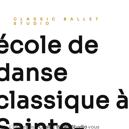
CLASSIC BALLET
STUDIO
école de
danse
classique 
Sainte-
L’entreprise
Classic Ballet Studio
vous