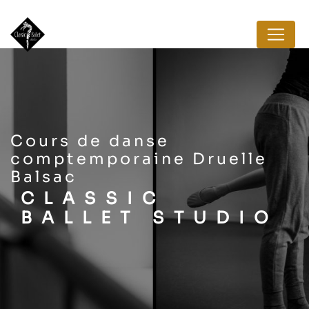
Panneau de gestion des cookies
cours de danse
comptemporaine Druelle
Balsac
CLASSIC
BALLET STUDIO