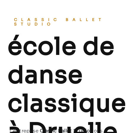
CLASSIC BALLET
STUDIO
école de
danse
classique
à Druelle
L’entreprise
Classic Ballet Studio
vous