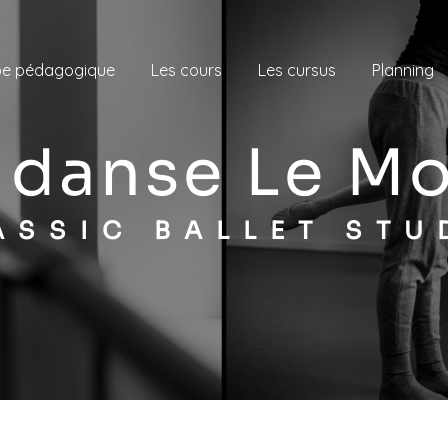
pe pédagogique
Les cours
Les cursus
Planning
e danse Le M
LASSIC BALLET STU