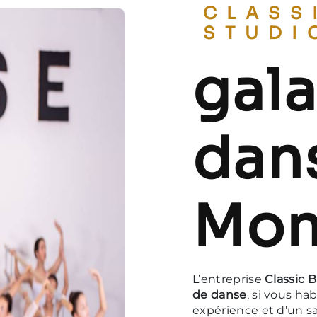
CLASSIC BALLET
STUDI
gala
dans
Mon
L’entreprise
Classic B
de danse
, si vous ha
expérience et d’un sa