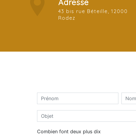
Adresse
43 bis rue Béteille, 12000
Rodez
Combien font deux plus dix