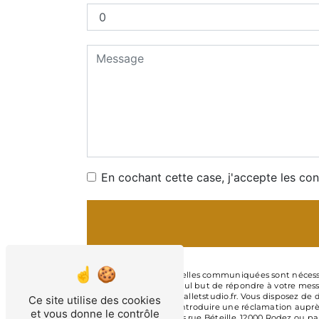
En cochant cette case, j'accepte les con
** Les données personnelles communiquées sont nécessaire
sous-traitants dans le seul but de répondre à votre mess
Rodez c.legray@classicballetstudio.fr. Vous disposez de d
Ce site utilise des cookies
moment et du droit d’introduire une réclamation auprès 
et vous donne le contrôle
postale à l'adresse 43 bis rue Béteille, 12000 Rodez ou pa