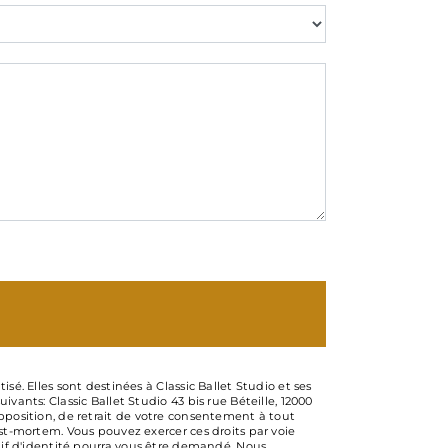
é. Elles sont destinées à Classic Ballet Studio et ses
ants: Classic Ballet Studio 43 bis rue Béteille, 12000
’opposition, de retrait de votre consentement à tout
st-mortem. Vous pouvez exercer ces droits par voie
catif d'identité pourra vous être demandé. Nous