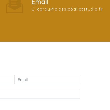
Email
c.legray@classicballetstudio.fr