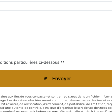
ditions particulières ci-dessous **
Envoyer
s aux fins de vous contacter et sont enregistrées dans un fichier informatis
age. Les données collectées seront communiquées aux seuls destinataires suiv
roits d’accès, de rectification, d’effacement, de portabilité, de limitation, d
d’une autorité de contrôle, ainsi que d’organiser le sort de vos données po
r courrier électronique à l'adresse c.legray@classicballetstudio.fr. Un justifi